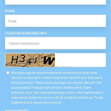
EMAIL
TELEFON KOMÓRKOWY
Wyrażam zgodę na przetwarzanie podanych przeze mnie
danych osobowych. Administratorem danych jest Łukowicz
Nieruchomości. Mam prawo dostępu do swoich danych i ich
poprawiania. Podanie danych jest dobrowolne. Dane
zbierane są w celu marketingowym oraz w celu realizowania i
wykonania zawartej umowy lub do podjęcia działań na Twoje
żądanie przed zawarciem umowy.
WIADOMOŚĆ