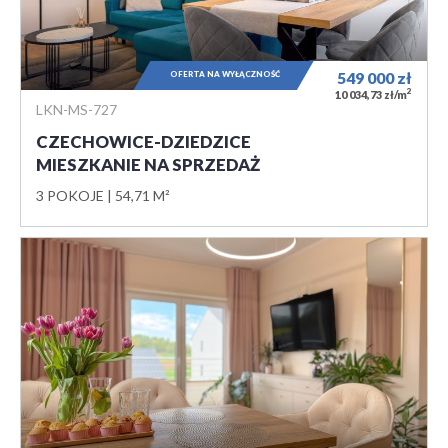
OFERTA NA WYŁĄCZNOŚĆ
549 000
zł
2
10 034,73 zł/m
LKN-MS-727
CZECHOWICE-DZIEDZICE
MIESZKANIE NA SPRZEDAŻ
3 POKOJE
54,71 M²