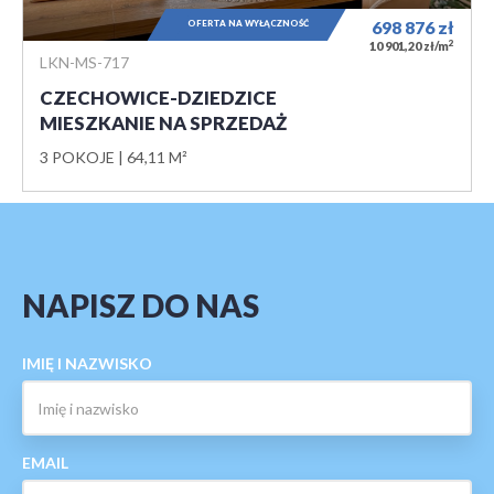
OFERTA NA WYŁĄCZNOŚĆ
698 876
zł
2
10 901,20 zł/m
LKN-MS-717
CZECHOWICE-DZIEDZICE
MIESZKANIE NA SPRZEDAŻ
3 POKOJE
64,11 M²
NAPISZ DO NAS
IMIĘ I NAZWISKO
EMAIL