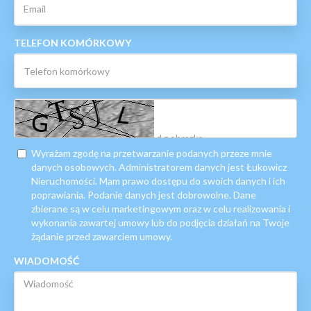
TELEFON KOMÓRKOWY
Wyrażam zgodę na przetwarzanie podanych przeze mnie
danych osobowych. Administratorem danych jest Łukowicz
Nieruchomości. Mam prawo dostępu do swoich danych i ich
poprawiania. Podanie danych jest dobrowolne. Dane
zbierane są w celu marketingowym oraz w celu realizowania i
wykonania zawartej umowy lub do podjęcia działań na Twoje
żądanie przed zawarciem umowy.
WIADOMOŚĆ