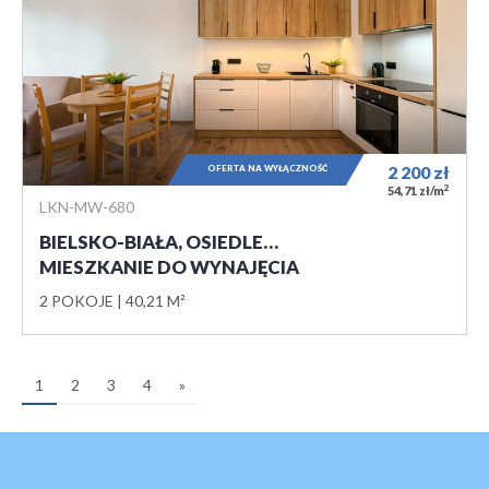
OFERTA NA WYŁĄCZNOŚĆ
2 200
zł
2
54,71 zł/m
LKN-MW-680
BIELSKO-BIAŁA, OSIEDLE…
MIESZKANIE DO WYNAJĘCIA
2 POKOJE
40,21 M²
1
2
3
4
»