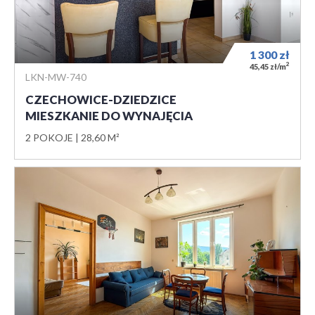
1 300
zł
2
45,45 zł/m
LKN-MW-740
CZECHOWICE-DZIEDZICE
MIESZKANIE DO WYNAJĘCIA
2 POKOJE
28,60 M²