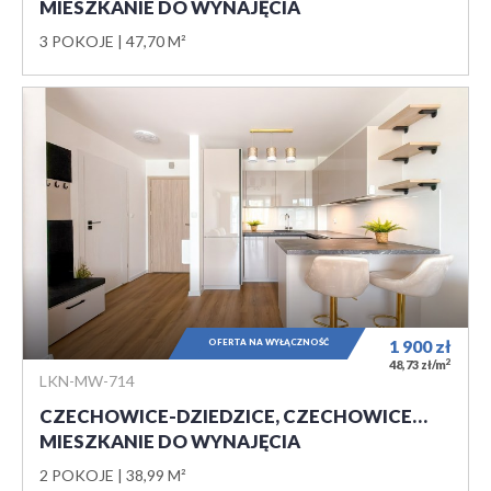
MIESZKANIE DO WYNAJĘCIA
3 POKOJE
47,70 M²
OFERTA NA WYŁĄCZNOŚĆ
1 900
zł
2
48,73 zł/m
LKN-MW-714
CZECHOWICE-DZIEDZICE, CZECHOWICE…
MIESZKANIE DO WYNAJĘCIA
2 POKOJE
38,99 M²