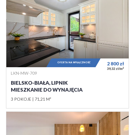
OFERTA NA WYŁĄCZNOŚĆ
2 800
zł
2
39,32 zł/m
LKN-MW-709
BIELSKO-BIAŁA, LIPNIK
MIESZKANIE DO WYNAJĘCIA
3 POKOJE
71,21 M²