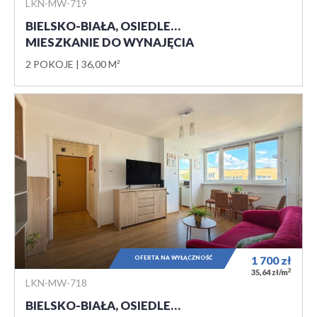
LKN-MW-719
BIELSKO-BIAŁA, OSIEDLE…
MIESZKANIE DO WYNAJĘCIA
2 POKOJE
36,00 M²
OFERTA NA WYŁĄCZNOŚĆ
1 700
zł
2
35,64 zł/m
LKN-MW-718
BIELSKO-BIAŁA, OSIEDLE…