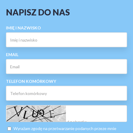
NAPISZ DO NAS
IMIĘ I NAZWISKO
EMAIL
TELEFON KOMÓRKOWY
Wyrażam zgodę na przetwarzanie podanych przeze mnie