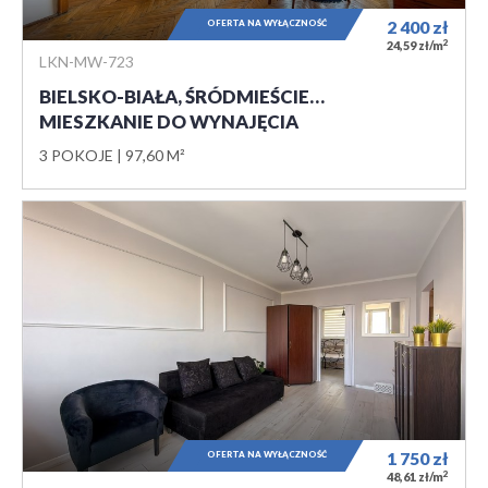
OFERTA NA WYŁĄCZNOŚĆ
2 400
zł
2
24,59 zł/m
LKN-MW-723
BIELSKO-BIAŁA, ŚRÓDMIEŚCIE…
MIESZKANIE DO WYNAJĘCIA
3 POKOJE
97,60 M²
OFERTA NA WYŁĄCZNOŚĆ
1 750
zł
2
48,61 zł/m