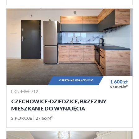
OFERTA NA WYŁĄCZNOŚĆ
1 600
zł
2
57,85 zł/m
LKN-MW-712
CZECHOWICE-DZIEDZICE, BRZEZINY
MIESZKANIE DO WYNAJĘCIA
2 POKOJE
27,66 M²