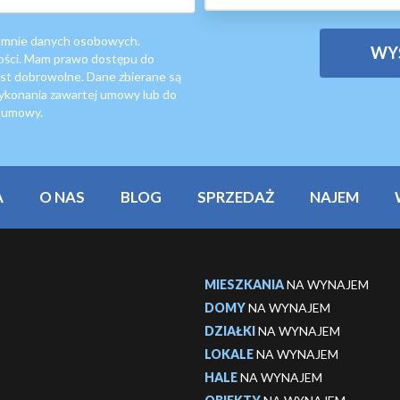
 mnie danych osobowych.
ości. Mam prawo dostępu do
est dobrowolne. Dane zbierane są
wykonania zawartej umowy lub do
m umowy.
A
O NAS
BLOG
SPRZEDAŻ
NAJEM
MIESZKANIA
NA WYNAJEM
DOMY
NA WYNAJEM
DZIAŁKI
NA WYNAJEM
LOKALE
NA WYNAJEM
HALE
NA WYNAJEM