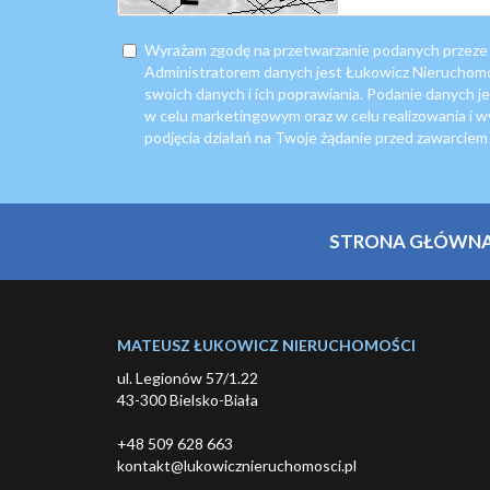
Wyrażam zgodę na przetwarzanie podanych przeze
Administratorem danych jest Łukowicz Nieruchom
swoich danych i ich poprawiania. Podanie danych j
w celu marketingowym oraz w celu realizowania i 
podjęcia działań na Twoje żądanie przed zawarcie
STRONA GŁÓWN
MATEUSZ ŁUKOWICZ NIERUCHOMOŚCI
ul. Legionów 57/1.22
43-300 Bielsko-Biała
+48 509 628 663
kontakt@lukowicznieruchomosci.pl