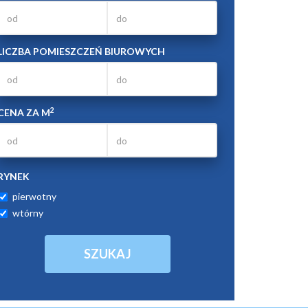
LICZBA POMIESZCZEŃ BIUROWYCH
2
CENA ZA M
RYNEK
pierwotny
wtórny