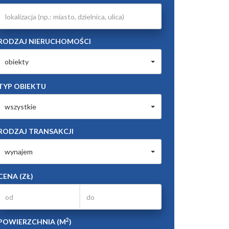
RODZAJ NIERUCHOMOŚCI
obiekty
TYP OBIEKTU
wszystkie
RODZAJ TRANSAKCJI
wynajem
CENA (ZŁ)
2
POWIERZCHNIA (M
)