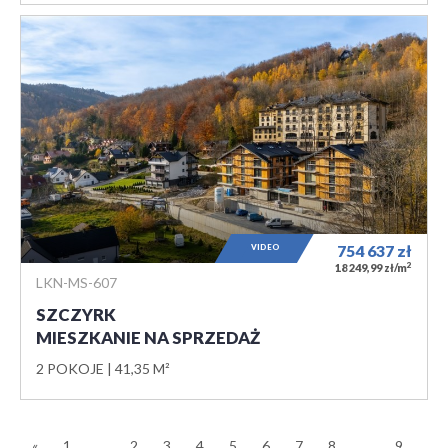
VIDEO
754 637
zł
2
18 249,99 zł/m
LKN-MS-607
SZCZYRK
MIESZKANIE NA SPRZEDAŻ
2 POKOJE
41,35 M²
«
1
...
2
3
4
5
6
7
8
...
9