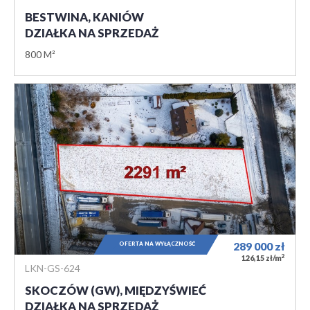
BESTWINA, KANIÓW
DZIAŁKA NA SPRZEDAŻ
800 M²
OFERTA NA WYŁĄCZNOŚĆ
289 000
zł
2
126,15 zł/m
LKN-GS-624
SKOCZÓW (GW), MIĘDZYŚWIEĆ
DZIAŁKA NA SPRZEDAŻ