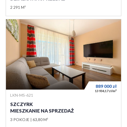
2 291 M²
889 000
zł
2
13 934,17 zł/m
LKN-MS-621
SZCZYRK
MIESZKANIE NA SPRZEDAŻ
3 POKOJE
63,80 M²