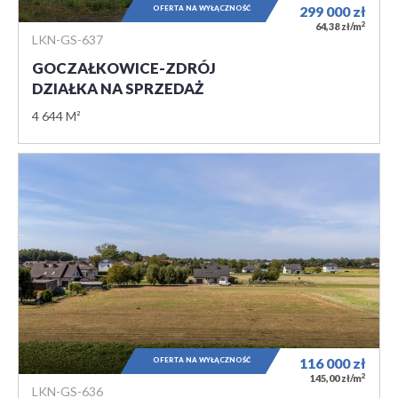
OFERTA NA WYŁĄCZNOŚĆ
299 000
zł
2
64,38 zł/m
LKN-GS-637
GOCZAŁKOWICE-ZDRÓJ
DZIAŁKA NA SPRZEDAŻ
4 644 M²
OFERTA NA WYŁĄCZNOŚĆ
116 000
zł
2
145,00 zł/m
LKN-GS-636