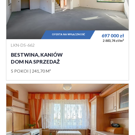
OFERTA NA WYŁĄCZNOŚĆ
697 000
zł
2
2 883,74 zł/m
LKN-DS-662
BESTWINA, KANIÓW
DOM NA SPRZEDAŻ
5 POKOI
241,70 M²