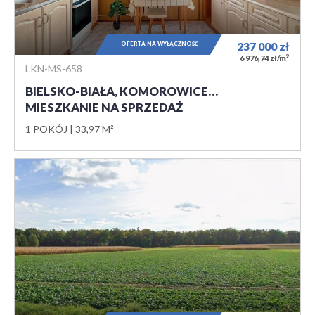
OFERTA NA WYŁĄCZNOŚĆ
237 000
zł
2
6 976,74 zł/m
LKN-MS-658
BIELSKO-BIAŁA, KOMOROWICE…
MIESZKANIE NA SPRZEDAŻ
1 POKÓJ
33,97 M²