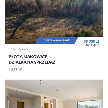
OFERTA NA WYŁĄCZNOŚĆ
89 000
zł
2
58,28 zł/m
LKN-GS-665
PŁOTY, MAKOWICE
DZIAŁKA NA SPRZEDAŻ
1 527 M²