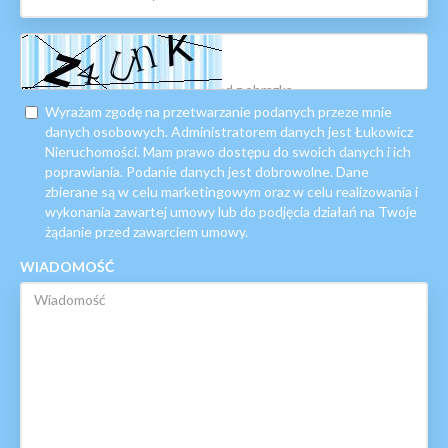
Wyrażam zgodę na przetwarzanie podanych przeze mnie
danych osobowych. Administratorem danych jest Łukowicz
Nieruchomości. Mam prawo dostępu do swoich danych i ich
poprawiania. Podanie danych jest dobrowolne. Dane
zbierane są w celu marketingowym oraz w celu realizowania i
wykonania zawartej umowy lub do podjęcia działań na Twoje
żądanie przed zawarciem umowy.
WIADOMOŚĆ