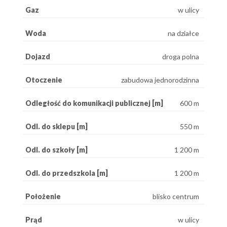
Gaz
w ulicy
Woda
na działce
Dojazd
droga polna
Otoczenie
zabudowa jednorodzinna
Odległość do komunikacji publicznej [m]
600 m
Odl. do sklepu [m]
550 m
Odl. do szkoły [m]
1 200 m
Odl. do przedszkola [m]
1 200 m
Położenie
blisko centrum
Prąd
w ulicy