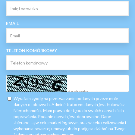
EMAIL
TELEFON KOMÓRKOWY
Wyrażam zgodę na przetwarzanie podanych przeze mnie
danych osobowych. Administratorem danych jest Łukowicz
Nieruchomości. Mam prawo dostępu do swoich danych i ich
poprawiania. Podanie danych jest dobrowolne. Dane
zbierane są w celu marketingowym oraz w celu realizowania i
wykonania zawartej umowy lub do podjęcia działań na Twoje
żądanie przed zawarciem umowy.