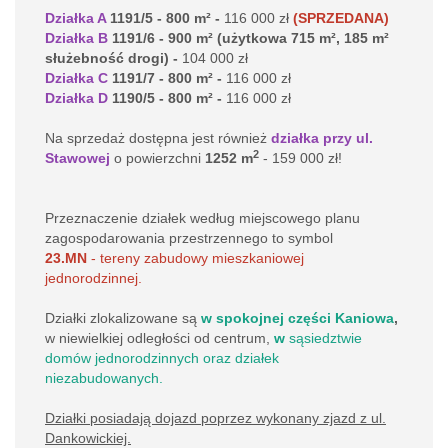
Działka A
1191/5
- 800 m² -
116 000 zł
(SPRZEDANA)
Działka B
1191/6
- 900 m²
(użytkowa 715 m², 185
m²
służebność drogi)
-
104 000 zł
Działka C
1191/7
- 800 m² -
116 000 zł
Działka D
1190/5
- 800 m² -
116 000 zł
Na sprzedaż dostępna jest również
działka przy ul.
2
Stawowej
o powierzchni
1252 m
- 159 000 zł!
Przeznaczenie działek według miejscowego planu
zagospodarowania przestrzennego to symbol
23.MN
- tereny zabudowy mieszkaniowej
jednorodzinnej.
Działki zlokalizowane są
w spokojnej części Kaniowa
,
w niewielkiej odległości od centrum,
w
sąsiedztwie
domów jednorodzinnych oraz działek
niezabudowanych.
Działki posiadają dojazd poprzez wykonany zjazd z ul.
Dankowickiej.