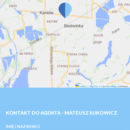
Leaflet
|
© MapTiler
©
OpenStreetMap
contributors
KONTAKT DO AGENTA - MATEUSZ ŁUKOWICZ
IMIĘ I NAZWISKO