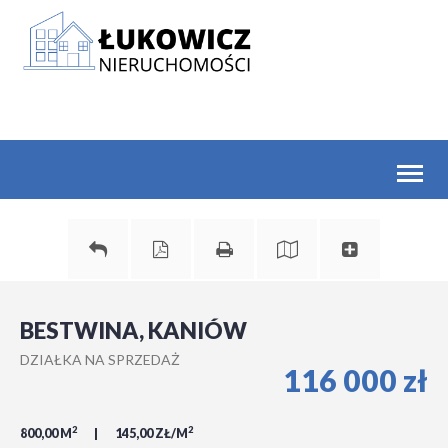
Toggl
naviga
BESTWINA, KANIÓW
DZIAŁKA NA SPRZEDAŻ
116 000 zł
2
2
800,00 M
145,00 ZŁ/M