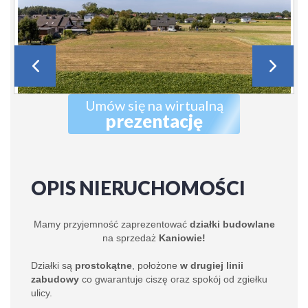
Umów się na wirtualną
prezentację
OPIS NIERUCHOMOŚCI
Mamy przyjemność zaprezentować
działki budowlane
na sprzedaż
Kaniowie!
Działki są
prostokątne
, położone
w drugiej linii
zabudowy
co gwarantuje ciszę oraz spokój od zgiełku
ulicy.