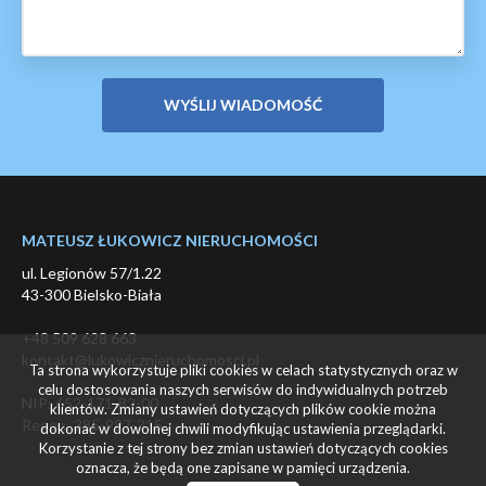
MATEUSZ ŁUKOWICZ NIERUCHOMOŚCI
ul. Legionów 57/1.22
43-300 Bielsko-Biała
+48 509 628 663
kontakt@lukowicznieruchomosci.pl
Ta strona wykorzystuje pliki cookies w celach statystycznych oraz w
celu dostosowania naszych serwisów do indywidualnych potrzeb
NIP: 652-171-82-00
klientów. Zmiany ustawień dotyczących plików cookie można
Regon: 385-987-315
dokonać w dowolnej chwili modyfikując ustawienia przeglądarki.
Korzystanie z tej strony bez zmian ustawień dotyczących cookies
oznacza, że będą one zapisane w pamięci urządzenia.