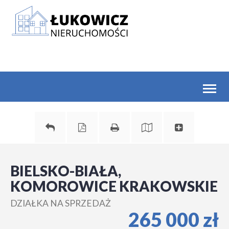
Toggl
naviga
BIELSKO-BIAŁA,
KOMOROWICE KRAKOWSKIE
DZIAŁKA NA SPRZEDAŻ
265 000 zł