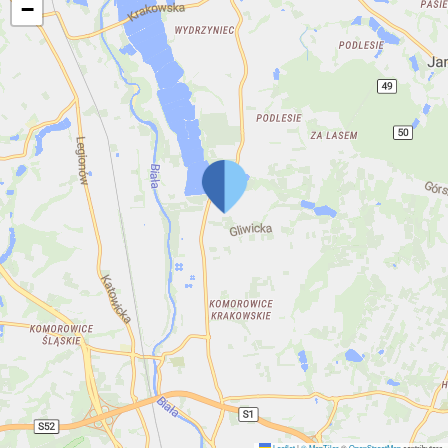
−
Leaflet
|
© MapTiler
©
OpenStreetMap
contributors