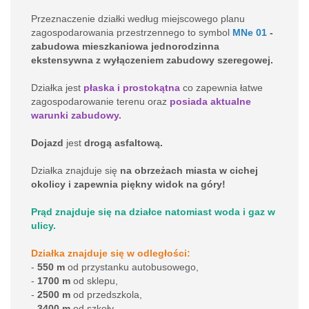
Przeznaczenie działki według miejscowego planu
zagospodarowania przestrzennego to symbol
MNe 01
-
zabudowa mieszkaniowa jednorodzinna
ekstensywna z wyłączeniem zabudowy szeregowej.
Działka jest
płaska i prostokątna
co zapewnia łatwe
zagospodarowanie terenu oraz
posiada aktualne
warunki zabudowy.
Dojazd
jest
drogą asfaltową.
Działka znajduje się
na obrzeżach
miasta
w cichej
okolicy i zapewnia piękny widok na góry!
Prą
d znajduje się na działce natomiast woda i gaz w
ulicy.
Działka znajduje się w odległości:
-
550 m
od przystanku autobusowego,
-
1700 m
od sklepu,
-
2500 m
od przedszkola,
-
3400 m
od szkoły,