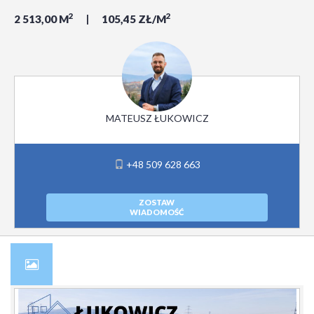
2
2
2 513,00 M
105,45 ZŁ/M
MATEUSZ ŁUKOWICZ
+48 509 628 663
ZOSTAW
WIADOMOŚĆ