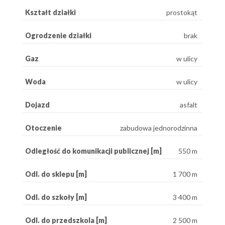
Kształt działki
prostokąt
Ogrodzenie działki
brak
Gaz
w ulicy
Woda
w ulicy
Dojazd
asfalt
Otoczenie
zabudowa jednorodzinna
Odległość do komunikacji publicznej [m]
550 m
Odl. do sklepu [m]
1 700 m
Odl. do szkoły [m]
3 400 m
Odl. do przedszkola [m]
2 500 m