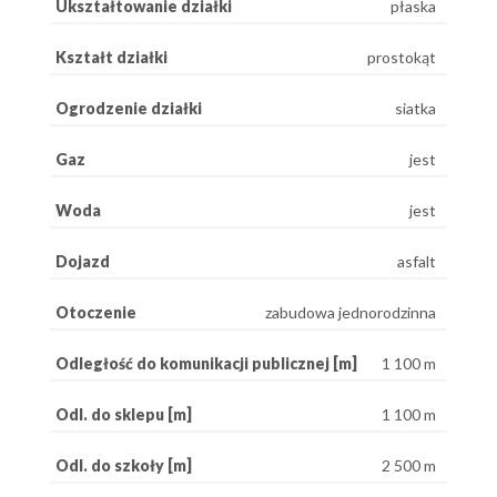
Ukształtowanie działki
płaska
Kształt działki
prostokąt
Ogrodzenie działki
siatka
Gaz
jest
Woda
jest
Dojazd
asfalt
Otoczenie
zabudowa jednorodzinna
Odległość do komunikacji publicznej [m]
1 100 m
Odl. do sklepu [m]
1 100 m
Odl. do szkoły [m]
2 500 m