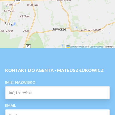
Leaflet
|
© MapTiler
©
OpenStreetMap
contributors
KONTAKT DO AGENTA - MATEUSZ ŁUKOWICZ
IMIĘ I NAZWISKO
EMAIL