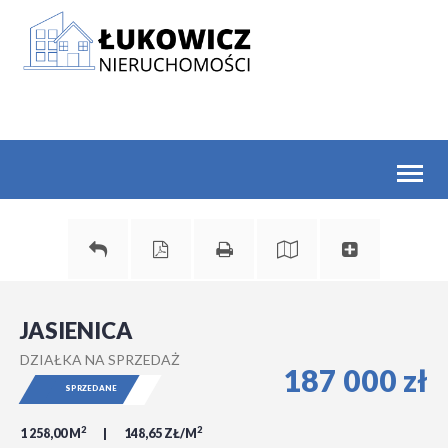
Toggl
naviga
JASIENICA
DZIAŁKA NA SPRZEDAŻ
187 000 zł
SPRZEDANE
2
2
1 258,00 M
148,65 ZŁ/M