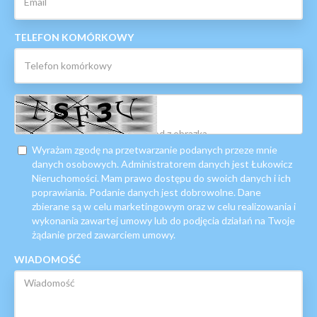
TELEFON KOMÓRKOWY
Wyrażam zgodę na przetwarzanie podanych przeze mnie
danych osobowych. Administratorem danych jest Łukowicz
Nieruchomości. Mam prawo dostępu do swoich danych i ich
poprawiania. Podanie danych jest dobrowolne. Dane
zbierane są w celu marketingowym oraz w celu realizowania i
wykonania zawartej umowy lub do podjęcia działań na Twoje
żądanie przed zawarciem umowy.
WIADOMOŚĆ