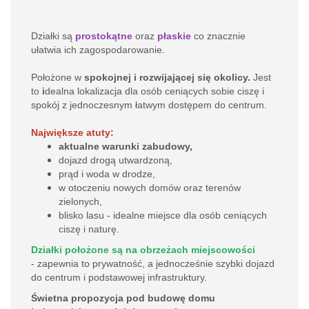
Działki są
prostokątne
oraz
płaskie
co znacznie
ułatwia ich zagospodarowanie.
Położone w
spokojnej i rozwijającej się okolicy.
Jest
to
i
dealna lokalizacja dla osób ceniących sobie ciszę i
spokój z jednoczesnym łatwym dostępem do centrum.
Największe atuty:
aktualne warunki zabudowy,
dojazd drogą utwardzoną,
prąd i woda w drodze,
w otoczeniu nowych domów oraz terenów
zielonych,
blisko lasu - idealne miejsce dla osób ceniących
ciszę i naturę.
Działki położone są na obrzeżach miejscowości
- zapewnia to prywatność, a jednocześnie szybki dojazd
do centrum i podstawowej infrastruktury.
Świetna propozycja pod budowę domu