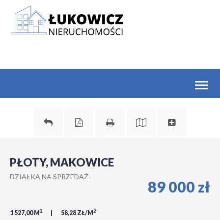
Toggl
naviga
PŁOTY, MAKOWICE
DZIAŁKA NA SPRZEDAŻ
89 000 zł
2
2
1 527,00 M
58,28 ZŁ/M