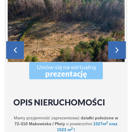
Umów się na wirtualną
prezentację
OPIS NIERUCHOMOŚCI
Mamy przyjemność zaprezentować
działki położone
w
2
72-310 Makowiska / Płoty
o powierzchni
1527m
oraz
2
1523
m
!