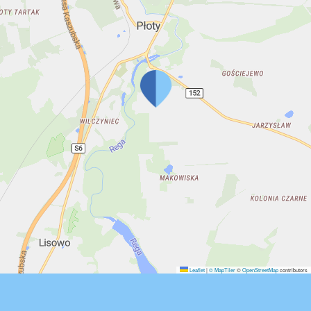
Leaflet
|
© MapTiler
©
OpenStreetMap
contributors