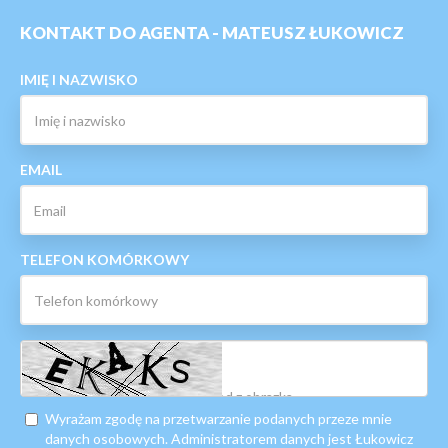
KONTAKT DO AGENTA - MATEUSZ ŁUKOWICZ
IMIĘ I NAZWISKO
EMAIL
TELEFON KOMÓRKOWY
Wyrażam zgodę na przetwarzanie podanych przeze mnie
danych osobowych. Administratorem danych jest Łukowicz