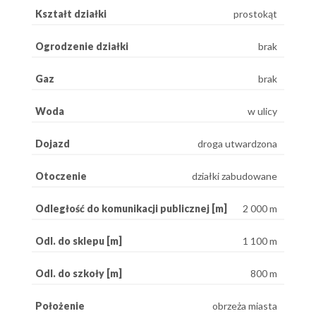
Kształt działki
prostokąt
Ogrodzenie działki
brak
Gaz
brak
Woda
w ulicy
Dojazd
droga utwardzona
Otoczenie
działki zabudowane
Odległość do komunikacji publicznej [m]
2 000 m
Odl. do sklepu [m]
1 100 m
Odl. do szkoły [m]
800 m
Położenie
obrzeża miasta