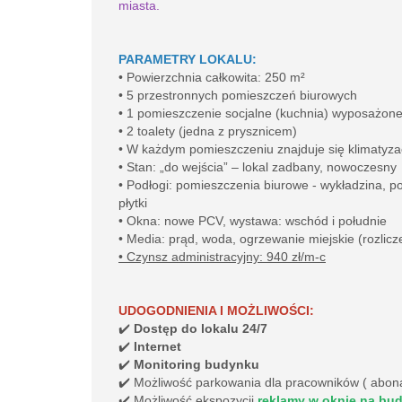
miasta.
PARAMETRY LOKALU:
• Powierzchnia całkowita: 250 m²
• 5 przestronnych pomieszczeń biurowych
• 1 pomieszczenie socjalne (kuchnia) wyposażon
• 2 toalety (jedna z prysznicem)
• W każdym pomieszczeniu znajduje się klimatyza
• Stan: „do wejścia” – lokal zadbany, nowoczesny
• Podłogi: pomieszczenia biurowe - wykładzina, po
płytki
• Okna: nowe PCV, wystawa: wschód i południe
• Media: prąd, woda, ogrzewanie miejskie (rozlicz
• Czynsz administracyjny: 940 zł/m-c
UDOGODNIENIA I MOŻLIWOŚCI:
✔️
Dostęp do lokalu 24/7
✔️
Internet
✔️
Monitoring budynku
✔️ Możliwość parkowania dla pracowników ( abona
✔️ Możliwość ekspozycji
reklamy w oknie na bud