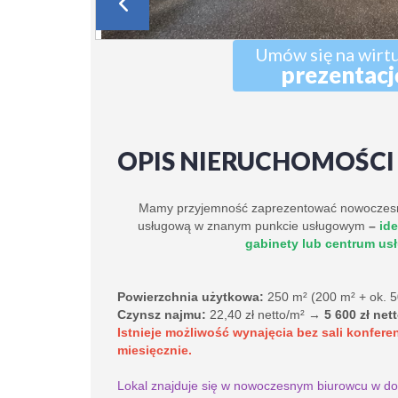
Umów się na wirt
prezentacj
OPIS NIERUCHOMOŚCI
Mamy przyjemność zaprezentować nowoczesn
usługową w znanym punkcie usługowym
–
ide
gabinety lub centrum us
Powierzchnia użytkowa:
250 m² (200 m² + ok. 5
Czynsz najmu:
22,40 zł netto/m² →
5
600 zł net
Istnieje możliwość wynajęcia bez sali konfere
miesięcznie
.
Lokal znajduje się w nowoczesnym biurowcu w d