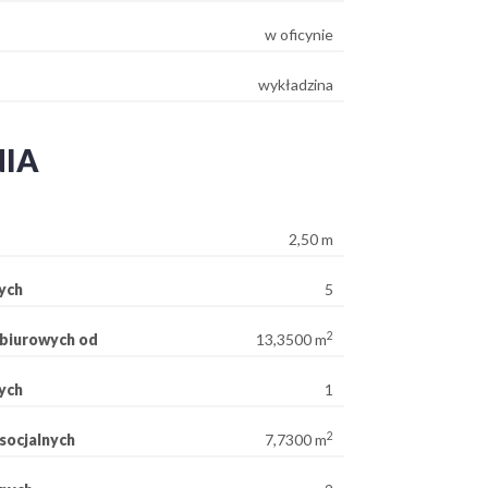
w oficynie
wykładzina
NIA
2,50 m
ych
5
2
biurowych od
13,3500 m
ych
1
2
socjalnych
7,7300 m