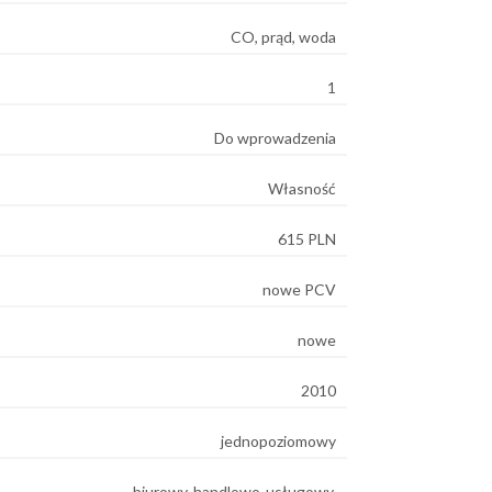
CO, prąd, woda
1
Do wprowadzenia
Własność
615 PLN
nowe PCV
nowe
2010
jednopoziomowy
biurowy, handlowo-usługowy,