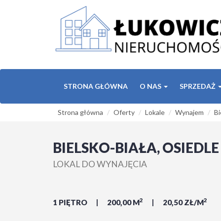
STRONA GŁÓWNA
O NAS
SPRZEDAŻ
Strona główna
Oferty
Lokale
Wynajem
Bi
BIELSKO-BIAŁA, OSIEDL
LOKAL DO WYNAJĘCIA
2
2
1 PIĘTRO
200,00 M
20,50 ZŁ/M