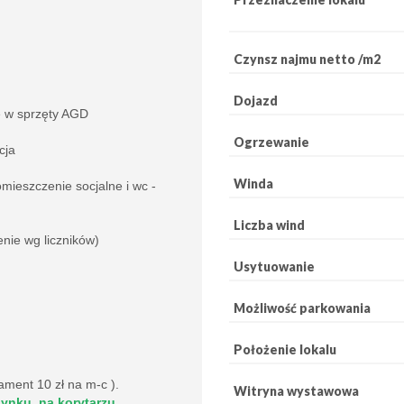
Czynsz najmu netto /m2
Dojazd
e w sprzęty AGD
Ogrzewanie
cja
Winda
mieszczenie socjalne i wc -
Liczba wind
enie wg liczników)
Usytuowanie
Możliwość parkowania
Położenie lokalu
ment 10 zł na m-c ).
Witryna wystawowa
ynku, na korytarzu