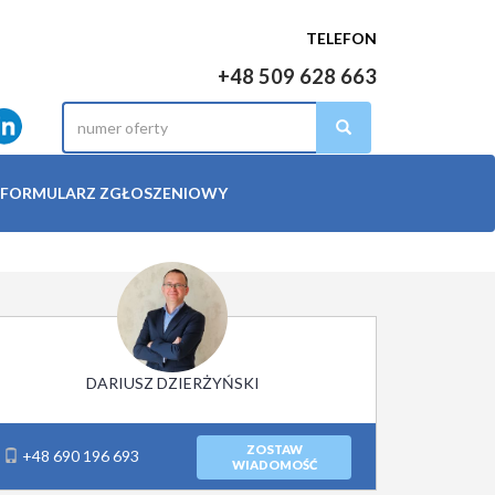
TELEFON
+48 509 628 663
FORMULARZ ZGŁOSZENIOWY
DARIUSZ DZIERŻYŃSKI
ZOSTAW
+48 690 196 693
WIADOMOŚĆ