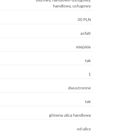
handlowy, usługowy
30 PLN
asfalt
miejskie
tak
1
dwustronne
tak
główna ulica handlowa
od ulicy