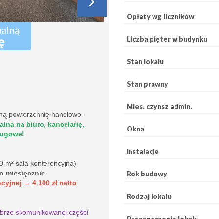
Opłaty wg liczników
ualną
ę
Liczba pięter w budynku
Stan lokalu
Stan prawny
Mies. czynsz admin.
ą powierzchnię handlowo-
alna na biuro, kancelarię,
Okna
ługowe!
Instalacje
0 m² sala konferencyjna)
to miesięcznie
.
Rok budowy
ncyjnej
→
4
100
zł netto
Rodzaj lokalu
obrze skomunikowanej części
Przeznaczenie lokalu