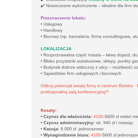
✔️ Nowoczesne wykończenie – idealne dla firm st
Przeznaczenie lokalu:
• Usługowy
• Handlowy
• Biurowy (np. kancelaria, firma consultingowa, st
LOKALIZACJA
• Rozpoznawalna część miasta – łatwy dojazd, duż
• Blisko przystanki autobusowe, sklepy, punkty g
• Budynek dobrze widoczny z ulicy – możliwość o
• Sąsiedztwo firm usługowych i biurowych
Odkryj potencjał swojej firmy w centrum Bielska - B
profesjonalną salą konferencyjną!!!
Koszty:
•
Czynsz dla właściciela:
4100
-5600 zł netto/ mi
•
Czynsz administracyjny:
ok. 940 zł / miesiąc
•
Kaucja:
8 000 zł jednorazowo
•
Wynagrodzenie biura:
4100
-5600 zł jednoraz