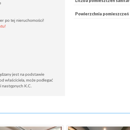
Liczba pomieszczeń sanita
ie
Powierzchnia pomieszczeń 
cer po tej nieruchomości!
tu!
ądzany jest na podstawie
od właściciela, może podlegać
6 i następnych K.C.