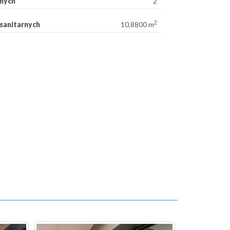
rnych
2
2
sanitarnych
10,8800 m