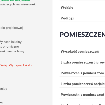
awiających na wizerunek
Wejście
Podłogi
udio projektowe)
POMIESZCZE
y ruch lokalny
astronomiczne
znakowania firmy
Wysokość pomieszczeń
Liczba pomieszczeń biurow
iałej. Wynajmij lokal z
Powierzchnia pomieszczeń 
Liczba pomieszczeń socjaln
esiąc
Powierzchnia pomieszczeń 
owo