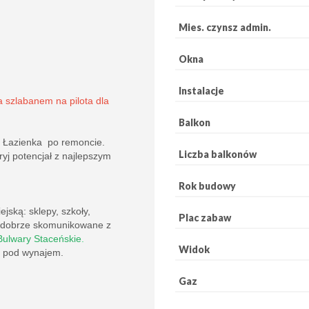
Mies. czynsz admin.
Okna
Instalacje
 szlabanem na pilota dla
Balkon
. Łazienka po remoncie.
Liczba balkonów
yj potencjał z najlepszym
Rok budowy
ejską: sklepy, szkoły,
Plac zabaw
o dobrze skomunikowane z
Bulwary Staceńskie
.
Widok
ja pod wynajem.
Gaz