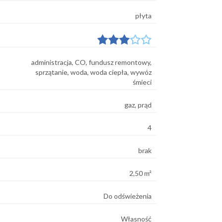
płyta
administracja, CO, fundusz remontowy,
sprzątanie, woda, woda ciepła, wywóz
śmieci
gaz, prąd
4
brak
2,50 m²
Do odświeżenia
Własność