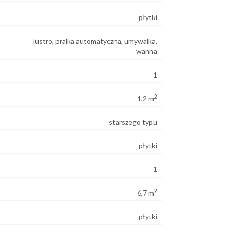
płytki
lustro, pralka automatyczna, umywalka,
wanna
1
2
1,2 m
starszego typu
płytki
1
2
6,7 m
płytki