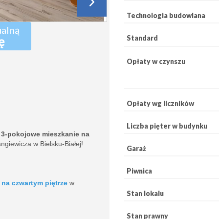
Technologia budowlana
ualną
ę
Standard
Opłaty w czynszu
Opłaty wg liczników
Liczba pięter w budynku
e
3-pokojowe mieszkanie na
ngiewicza w Bielsku-Białej!
Garaż
Piwnica
ę
na czwartym piętrze
w
Stan lokalu
Stan prawny