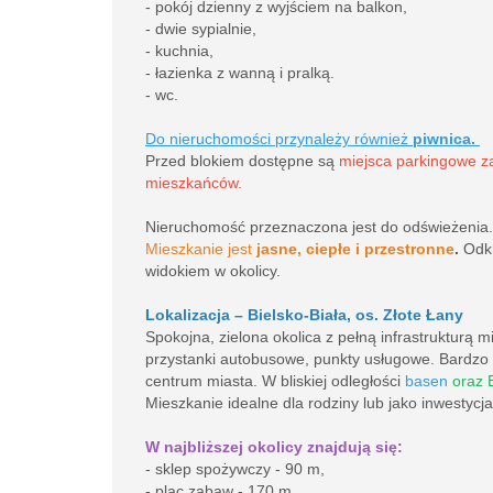
- pokój dzienny z wyjściem na balkon,
- dwie sypialnie,
- kuchnia,
- łazienka z wanną i pralką.
- wc.
Do nieruchomości przynależy również
piwnica.
Przed blokiem dostępne są
miejsca parkingowe za
mieszkańców.
Nieruchomość przeznaczona jest do odświeżenia
Mieszkanie jest
jasne, ciepłe i przestronne
.
Odkr
widokiem w okolicy.
Lokalizacja – Bielsko-Biała, os. Złote Łany
Spokojna, zielona okolica z pełną infrastrukturą mi
przystanki autobusowe, punkty usługowe. Bardz
centrum miasta. W bliskiej odległości
basen
oraz 
Mieszkanie idealne dla rodziny lub jako inwestyc
W najbliższej okolicy znajdują się:
- sklep spożywczy - 90 m,
- plac zabaw - 170 m,