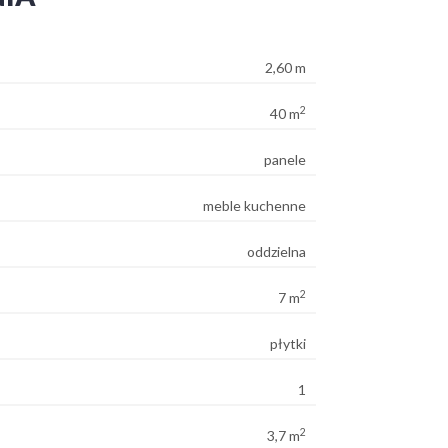
2,60 m
2
40 m
panele
meble kuchenne
oddzielna
2
7 m
płytki
1
2
3,7 m