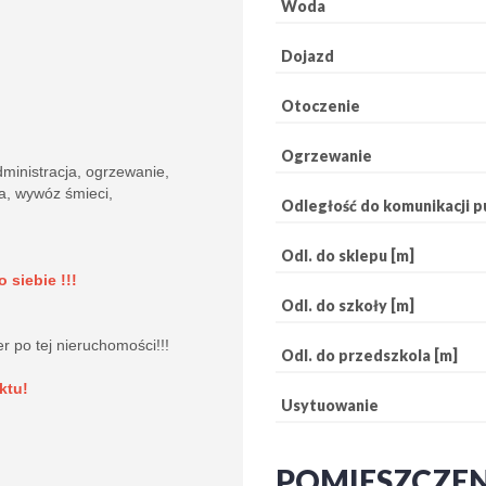
Woda
Dojazd
Otoczenie
Ogrzewanie
dministracja, ogrzewanie,
a, wywóz śmieci,
Odległość do komunikacji pu
Odl. do sklepu [m]
 siebie !!!
Odl. do szkoły [m]
er po tej nieruchomości!!!
Odl. do przedszkola [m]
ktu!
Usytuowanie
POMIESZCZE