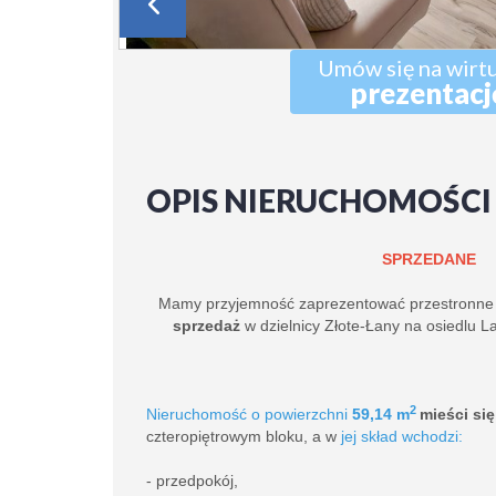
Umów się na wirt
prezentacj
OPIS NIERUCHOMOŚCI
SPRZEDANE
Mamy przyjemność zaprezentować przestronn
sprzedaż
w dzielnicy Złote-Łany na osiedlu La
2
Nieruchomość o powierzchni
59,14
m
mieści si
czteropiętrowym bloku, a w
jej skład wchodzi:
- przedpokój,