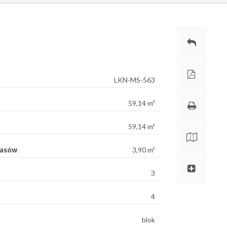
LKN-MS-563
59,14 m²
59,14 m²
rasów
3,90 m²
3
4
blok