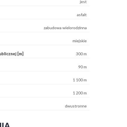
jest
asfalt
zabudowa wielorodzinna
miejskie
blicznej [m]
300 m
90 m
1 100 m
1 200 m
dwustronne
NIA