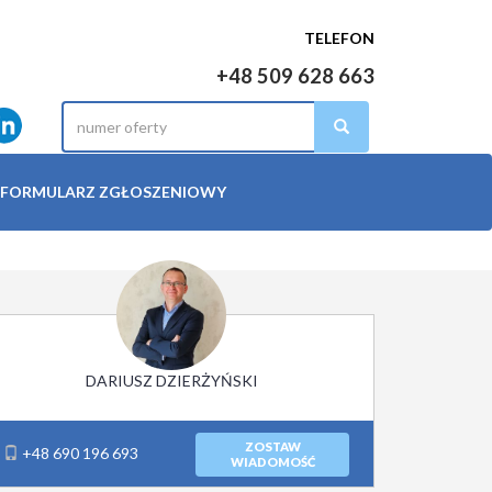
TELEFON
+48 509 628 663
FORMULARZ ZGŁOSZENIOWY
DARIUSZ DZIERŻYŃSKI
ZOSTAW
+48 690 196 693
WIADOMOŚĆ