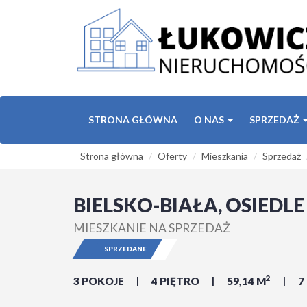
STRONA GŁÓWNA
O NAS
SPRZEDAŻ
Strona główna
Oferty
Mieszkania
Sprzedaż
BIELSKO-BIAŁA, OSIEDL
MIESZKANIE NA SPRZEDAŻ
SPRZEDANE
2
3 POKOJE
4 PIĘTRO
59,14 M
7