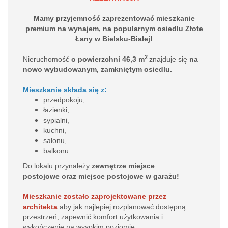
Mamy przyjemność zaprezentować mieszkanie
premium
na wynajem, na popularnym osiedlu Złote
Łany w Bielsku-Białej!
2
Nieruchomość
o powierzchni 46,3 m
znajduje się
na
nowo wybudowanym, zamkniętym osiedlu.
Mieszkanie składa się z:
przedpokoju,
łazienki,
sypialni,
kuchni,
salonu,
balkonu.
Do lokalu przynależy
zewnętrze miejsce
postojowe
oraz miejsce postojowe w garażu!
Mieszkanie zostało zaprojektowane przez
architekta
aby jak najlepiej rozplanować dostępną
przestrzeń, zapewnić komfort użytkowania i
wykończenie na wysokim poziomie.