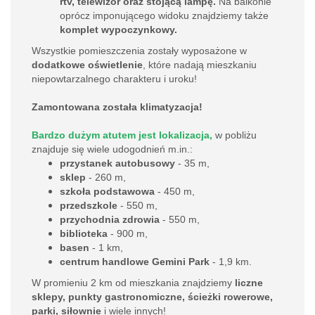
rtv, telewizor oraz stojącą lampę.
Na balkonie
oprócz imponującego widoku znajdziemy także
komplet wypoczynkowy.
Wszystkie pomieszczenia zostały wyposażone w
dodatkowe oświetlenie
, które nadają mieszkaniu
niepowtarzalnego charakteru i uroku!
Zamontowana została klimatyzacja!
B
ardzo dużym atutem jest lokalizacja,
w pobliżu
znajduje się wiele udogodnień m.in.:
przystanek autobusowy
- 35 m,
sklep
- 260 m,
szkoła podstawowa
- 450 m,
przedszkole
- 550 m,
przychodnia zdrowia
- 550 m,
biblioteka
- 900 m,
basen
- 1 km,
centrum handlowe Gemini Park
- 1,9 km.
W promieniu 2 km od mieszkania znajdziemy
liczne
sklepy, punkty gastronomiczne, ścieżki rowerowe,
parki, siłownie
i wiele innych!