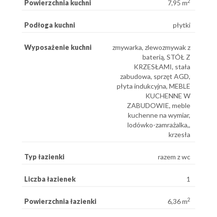
2
Powierzchnia kuchni
7,95 m
Podłoga kuchni
płytki
Wyposażenie kuchni
zmywarka, zlewozmywak z
baterią, STÓŁ Z
KRZESŁAMI, stała
zabudowa, sprzęt AGD,
płyta indukcyjna, MEBLE
KUCHENNE W
ZABUDOWIE, meble
kuchenne na wymiar,
lodówko-zamrażalka,,
krzesła
Typ łazienki
razem z wc
Liczba łazienek
1
2
Powierzchnia łazienki
6,36 m