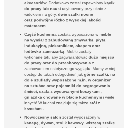
akcesoriów.
Dodatkowo został zapewniony
kącik
do pracy lub nauki
usytuowany przy oknie z
widokiem na góry,
dwie szafki nocne
oraz podwójne łózko z wysokiej jakości
materacem.
Część kuchenna
została wyposażona w
meble
na wymiar z zabudowaną zmywarką, płytą
indukcyjną, piekarnikiem, okapem oraz
lodówko-zamrażarką
. Meble zostały
wykonane tak, aby zagwarantować
dużo miejsca
do pracy
oraz do przechowywania
z
zachowaniem estetycznego wyglądu. Mamy w niej
dostęp do takich udogodnień jak
górne szafki, na
dole szuflady wyposażone m.in. w organizer
na sztućce oraz pojemniki do segregowania
śmieci, szafa z wysuwanymi koszykami,
gniazdka chowane w blacie kuchennym
i wiele
innych! W kuchni znajduje się także
stół z
krzesłami.
Nowoczesny salon
został wyposażony w
kanapę, dywan, stolik kawowy, wiszącą szafkę