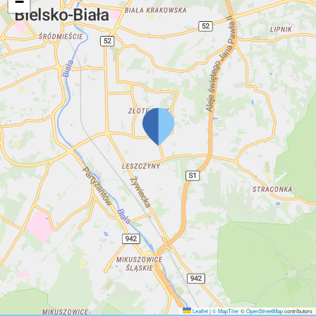
−
Leaflet
|
© MapTiler
©
OpenStreetMap
contributors