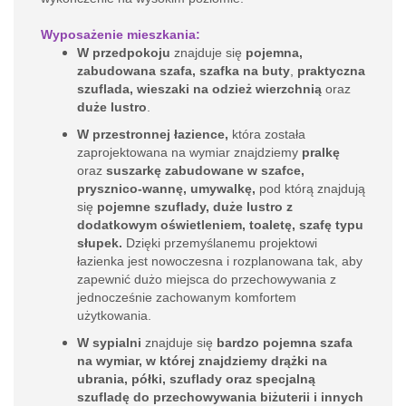
Wyposażenie mieszkania:
W przedpokoju
znajduje się
pojemna,
zabudowana szafa, szafka na buty
,
praktyczna
szuflada,
wieszaki na odzież wierzchnią
oraz
duże lustro
.
W przestronnej łazience,
która została
zaprojektowana na wymiar
znajdziemy
pralkę
oraz
suszarkę zabudowane w szafce,
prysznico-wannę, umywalkę,
pod którą znajdują
się
pojemne szuflady, duże lustro z
dodatkowym oświetleniem, toaletę, szafę typu
słupek.
Dzięki przemyślanemu projektowi
łazienka jest nowoczesna i rozplanowana tak, aby
zapewnić dużo miejsca do przechowywania z
jednocześnie zachowanym komfortem
użytkowania.
W sypialni
znajduje się
bardzo pojemna szafa
na wymiar, w której znajdziemy drążki na
ubrania, półki, szuflady oraz specjalną
szufladę do przechowywania biżuterii i innych