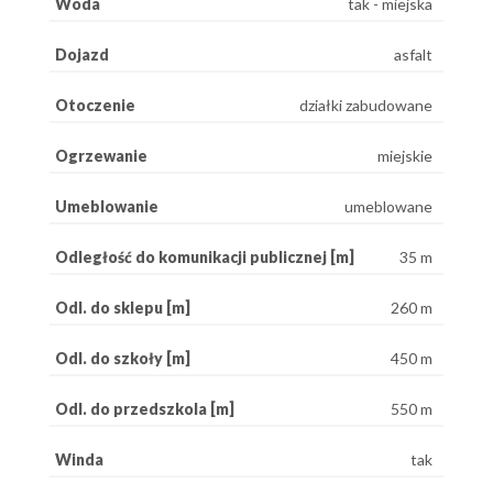
Woda
tak - miejska
Dojazd
asfalt
Otoczenie
działki zabudowane
Ogrzewanie
miejskie
Umeblowanie
umeblowane
Odległość do komunikacji publicznej [m]
35 m
Odl. do sklepu [m]
260 m
Odl. do szkoły [m]
450 m
Odl. do przedszkola [m]
550 m
Winda
tak