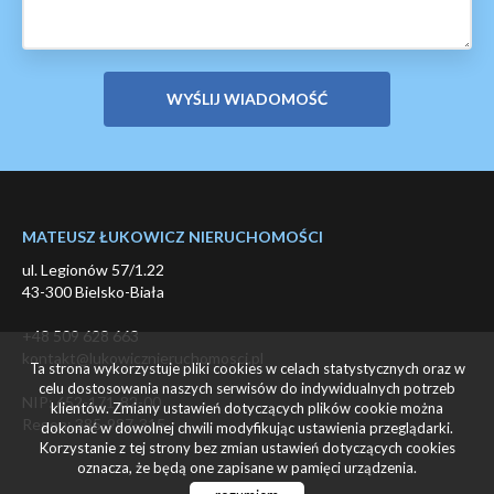
MATEUSZ ŁUKOWICZ NIERUCHOMOŚCI
ul. Legionów 57/1.22
43-300 Bielsko-Biała
+48 509 628 663
kontakt@lukowicznieruchomosci.pl
Ta strona wykorzystuje pliki cookies w celach statystycznych oraz w
celu dostosowania naszych serwisów do indywidualnych potrzeb
NIP: 652-171-82-00
klientów. Zmiany ustawień dotyczących plików cookie można
Regon: 385-987-315
dokonać w dowolnej chwili modyfikując ustawienia przeglądarki.
Korzystanie z tej strony bez zmian ustawień dotyczących cookies
oznacza, że będą one zapisane w pamięci urządzenia.