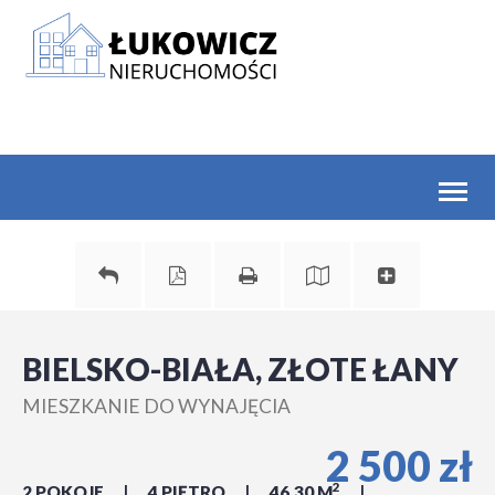
Toggl
naviga
BIELSKO-BIAŁA, ZŁOTE ŁANY
MIESZKANIE DO WYNAJĘCIA
2 500 zł
2
2 POKOJE
4 PIĘTRO
46,30 M