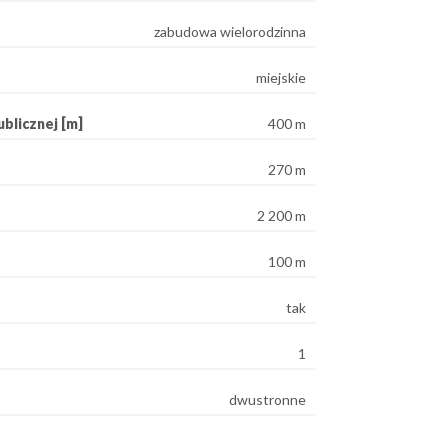
zabudowa wielorodzinna
miejskie
blicznej [m]
400 m
270 m
2 200 m
100 m
tak
1
dwustronne