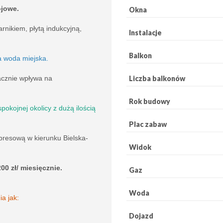
ojowe.
Okna
nikiem, płytą indukcyjną,
Instalacje
Balkon
ła woda miejska.
Liczba balkonów
cznie wpływa na
Rok budowy
spokojnej okolicy z dużą ilością
Plac zabaw
presową w kierunku Bielska-
Widok
00 zł/ miesięcznie.
Gaz
Woda
ia jak:
Dojazd