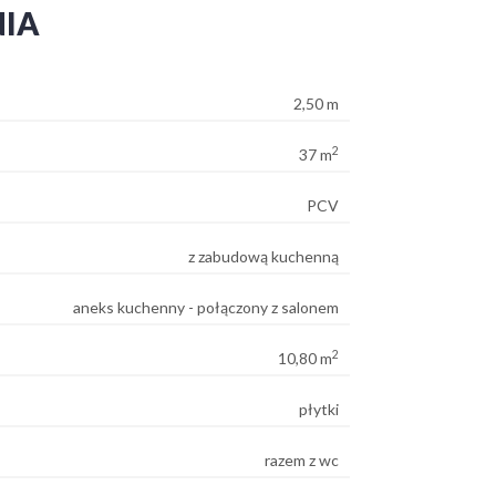
NIA
2,50 m
2
37 m
PCV
z zabudową kuchenną
aneks kuchenny - połączony z salonem
2
10,80 m
płytki
razem z wc