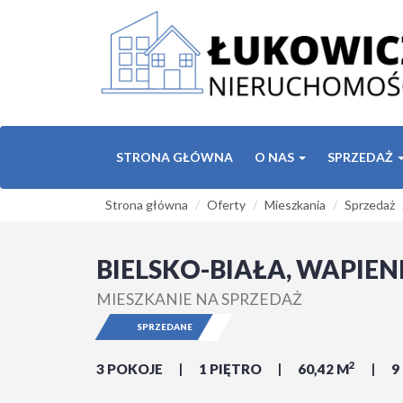
STRONA GŁÓWNA
O NAS
SPRZEDAŻ
Strona główna
Oferty
Mieszkania
Sprzedaż
BIELSKO-BIAŁA, WAPIEN
MIESZKANIE NA SPRZEDAŻ
SPRZEDANE
2
3 POKOJE
1 PIĘTRO
60,42 M
9