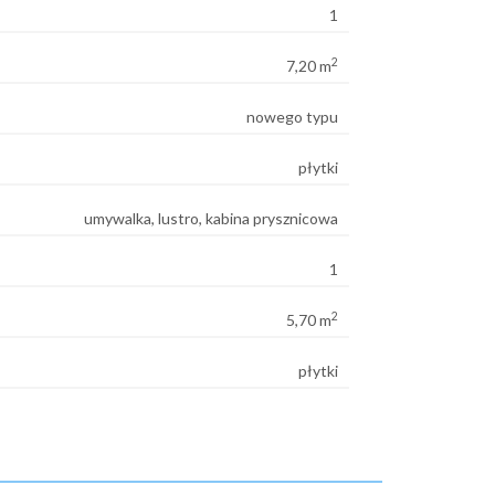
1
2
7,20 m
nowego typu
płytki
umywalka, lustro, kabina prysznicowa
1
2
5,70 m
płytki