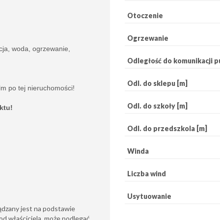
Otoczenie
Ogrzewanie
cja, woda, ogrzewanie,
Odległość do komunikacji pu
Odl. do sklepu [m]
ilm po tej nieruchomości!
Odl. do szkoły [m]
ktu!
Odl. do przedszkola [m]
Winda
Liczba wind
Usytuowanie
ądzany jest na podstawie
od właściciela, może podlegać