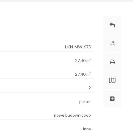
LKN-MW-675
27,40 m²
27,40 m²
2
parter
nowe budownictwo
inna