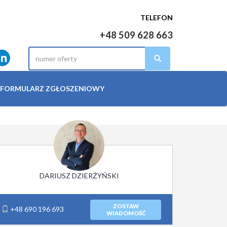
TELEFON
+48 509 628 663
FORMULARZ ZGŁOSZENIOWY
DARIUSZ DZIERŻYŃSKI
ZOSTAW
+48 690 196 693
WIADOMOŚĆ