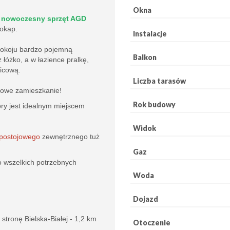
Okna
nowoczesny sprzęt AGD
 okap.
Instalacje
pokoju
bardzo pojemną
Balkon
 łóżko, a w łazience pralkę,
nicową.
Liczba tarasów
towe zamieszkanie!
Rok budowy
ry jest idealnym miejscem
Widok
 postojowego
zewnętrznego tuż
Gaz
o wszelkich potrzebnych
Woda
Dojazd
stronę Bielska-Białej - 1,2 km
Otoczenie