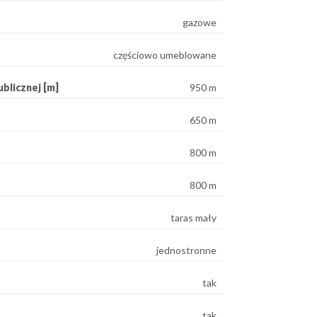
gazowe
częściowo umeblowane
blicznej [m]
950 m
650 m
800 m
800 m
taras mały
jednostronne
tak
tak