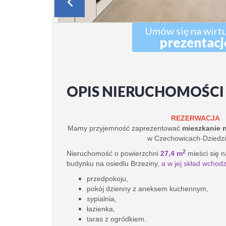
Umów się na wirt
prezentacj
OPIS NIERUCHOMOŚCI
REZERWACJA
Mamy przyjemność zaprezentować
mieszkanie 
w Czechowicach-Dziedzi
2
Nieruchomość o powierzchni
27,4 m
mieści się 
budynku na osiedlu Brzeziny,
a w jej skład wchodz
przedpokoju,
pokój dzienny z aneksem kuchennym,
sypialnia,
łazienka,
taras z ogródkiem.