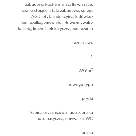
zabudowa kuchenna, szafki wiszące,
szafki stojące, stała zabudowa, sprzęt
AGD, płyta indukcyjna, lodówko-
zamrażalka,, zmywarka, zlewozmywak z
baterią, kuchnia elektryczna, zamrażarka
razem z wc
1
2
2,99 m
nowego typu
płytki
kabina prysznicowa, lustro, pralka
automatyczna, umywalka, WC
pralka