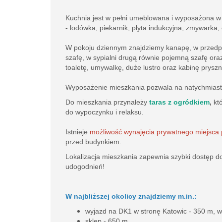
Kuchnia jest w pełni umeblowana i wyposażona w
- lodówka, piekarnik, płyta indukcyjna, zmywarka,
W pokoju dziennym znajdziemy kanapę, w przed
szafę,
w sypialni drugą równie pojemną szafę oraz
toaletę, umywalkę, duże lustro oraz kabinę prysz
Wyposażenie mieszkania pozwala na natychmias
Do mieszkania przynależy
taras z ogródkiem
,
któ
do wypoczynku i relaksu.
Istnieje
możliwość wynajęcia prywatnego miejsca
przed budynkiem.
Lokalizacja mieszkania zapewnia szybki dostęp d
udogodnień!
W najbliższej okolicy znajdziemy m.in.:
wyjazd na DK1 w stronę Katowic - 350 m, w 
sklep - 650 m