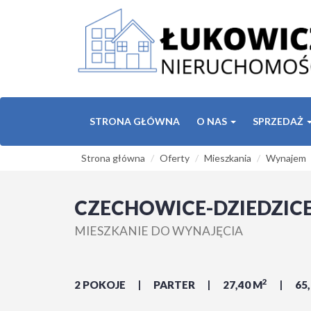
STRONA GŁÓWNA
O NAS
SPRZEDAŻ
Strona główna
Oferty
Mieszkania
Wynajem
CZECHOWICE-DZIEDZICE
MIESZKANIE DO WYNAJĘCIA
2
2 POKOJE
PARTER
27,40 M
65