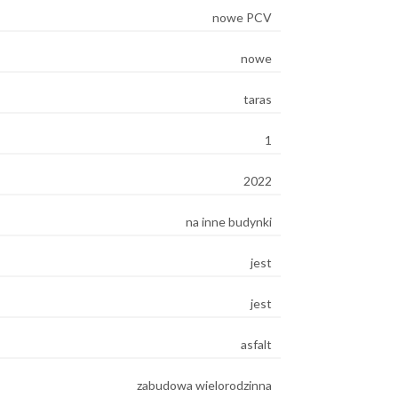
nowe PCV
nowe
taras
1
2022
na inne budynki
jest
jest
asfalt
zabudowa wielorodzinna