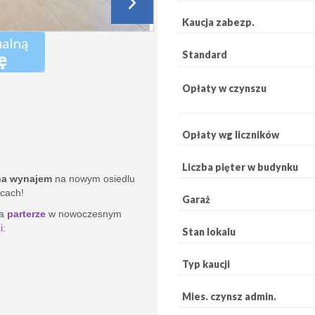
Kaucja zabezp.
ualną
ę
Standard
Opłaty w czynszu
Opłaty wg liczników
Liczba pięter w budynku
na
wynajem
na nowym osiedlu
cach!
Garaż
na
parterze
w
nowoczesnym
i:
Stan lokalu
Typ kaucji
Mies. czynsz admin.