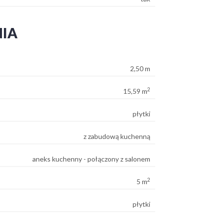
NIA
2,50 m
2
15,59 m
płytki
z zabudową kuchenną
aneks kuchenny - połączony z salonem
2
5 m
płytki