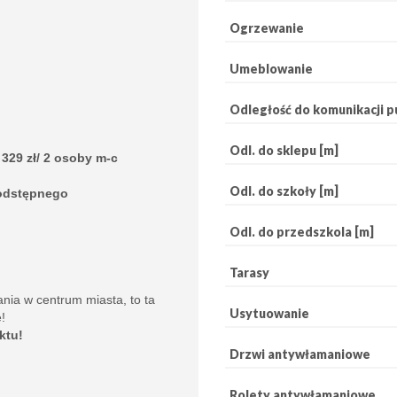
Ogrzewanie
Umeblowanie
Odległość do komunikacji pu
Odl. do sklepu [m]
 329 zł/ 2 osoby m-c
Odl. do szkoły [m]
odstępnego
Odl. do przedszkola [m]
Tarasy
nia w centrum miasta, to ta
Usytuowanie
e!
ktu!
Drzwi antywłamaniowe
Rolety antywłamaniowe