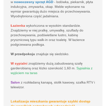
w
nowoczesny sprzęt AGD
- lodówka, piekarnik, płyta
indukcyjna, zmywarka, okap. Meble wykonane na
wymiar gwarantują dużo miejsca do przechowywania.
Wyodrębniona część jadalniana.
Łazienka
wykończona w wysokim standardzie.
Znajdziemy w niej pralkę, umywalkę, szuflady do
przechowywania, podświetlane lustro, kabinę
prysznicową typu walk-in oraz toaletę. W łazience
podgrzewana podłoga.
W przedpokoju
znajduje się siedzisko.
W sypialni
znajdziemy dużą zabudowaną szafę
garderobianą oraz łózko szerokość 1,60 m.
Sypialnia z
wyjściem na taras
Salon
z rozkładaną kanapą, stolik kawowy, szafka RTV i
telewizor.
Lokalizacja mieszkania gwarantuje szybki dostęp