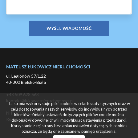
MATEUSZ ŁUKOWICZ NIERUCHOMOŚCI
ul. Legionów 57/1.22
43-300 Bielsko-Biała
+48 509 628 663
kontakt@lukowicznieruchomosci.pl
Ta strona wykorzystuje pliki cookies w celach statystycznych oraz w
celu dostosowania naszych serwisów do indywidualnych potrzeb
NIP: 652-171-82-00
klientów. Zmiany ustawień dotyczących plików cookie można
Regon: 385-987-315
dokonać w dowolnej chwili modyfikując ustawienia przeglądarki.
Korzystanie z tej strony bez zmian ustawień dotyczących cookies
oznacza, że będą one zapisane w pamięci urządzenia.