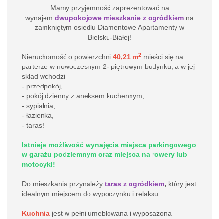
Mamy przyjemność zaprezentować na
wynajem
dwupokojowe mieszkanie z ogródkiem
na
zamkniętym osiedlu Diamentowe Apartamenty w
Bielsku-Białej!
2
Nieruchomość o powierzchni
40,21 m
mieści się na
parterze w
nowoczesnym 2- piętrowym budynku, a w jej
skład wchodzi:
- przedpokój,
- pokój dzienny z aneksem kuchennym,
- sypialnia,
- łazienka,
- taras!
Istnieje możliwość wynajęcia miejsca parkingowego
w garażu podziemnym oraz miejsca na rowery lub
motocykl
!
Do mieszkania przynależy
taras z ogródkiem
,
który jest
idealnym miejscem do wypoczynku i relaksu.
Kuchnia
jest w pełni umeblowana i wyposażona