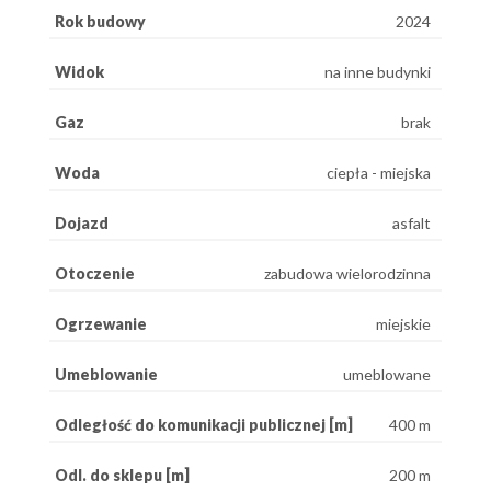
Rok budowy
2024
Widok
na inne budynki
Gaz
brak
Woda
ciepła - miejska
Dojazd
asfalt
Otoczenie
zabudowa wielorodzinna
Ogrzewanie
miejskie
Umeblowanie
umeblowane
Odległość do komunikacji publicznej [m]
400 m
Odl. do sklepu [m]
200 m