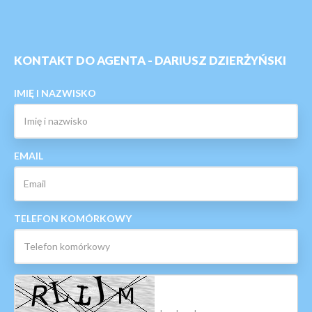
KONTAKT DO AGENTA - DARIUSZ DZIERŻYŃSKI
IMIĘ I NAZWISKO
EMAIL
TELEFON KOMÓRKOWY