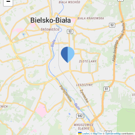
−
Leaflet
|
© MapTiler
©
OpenStreetMap
contributors