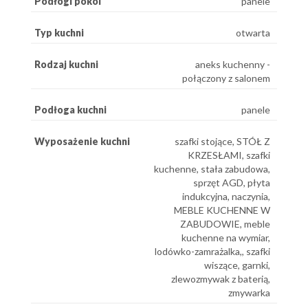
Podłogi pokoi
panele
Typ kuchni
otwarta
Rodzaj kuchni
aneks kuchenny -
połączony z salonem
Podłoga kuchni
panele
Wyposażenie kuchni
szafki stojące, STÓŁ Z
KRZESŁAMI, szafki
kuchenne, stała zabudowa,
sprzęt AGD, płyta
indukcyjna, naczynia,
MEBLE KUCHENNE W
ZABUDOWIE, meble
kuchenne na wymiar,
lodówko-zamrażalka,, szafki
wiszące, garnki,
zlewozmywak z baterią,
zmywarka