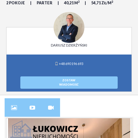
2
2
2 POKOJE
PARTER
40,21 M
54,71 ZŁ/M
DARIUSZ DZIERŻYŃSKI
+48 690 196 693
ZOSTAW
WIADOMOŚĆ