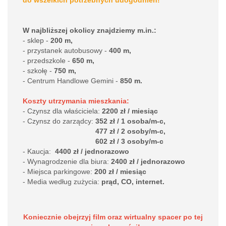
do wszelkich potrzebnych udogodnień!
W najbliższej okolicy znajdziemy m.in.:
- sklep -
200
m,
- przystanek autobusowy -
400 m,
- przedszkole -
650 m,
- szkołę -
750
m,
- Centrum Handlowe Gemini -
850 m.
Koszty utrzymania mieszkania:
- Czynsz dla właściciela:
2200
zł / miesiąc
- Czynsz do zarządcy:
352
zł / 1 osoba/m-c,
477 zł / 2 osoby/m-c,
602 zł / 3 osoby/m-c
- Kaucja:
4400 zł / jednorazowo
- Wynagrodzenie dla biura:
2400
zł / jednorazowo
- Miejsca parkingowe:
200 zł
/ miesiąc
- Media według zużycia:
prąd, CO, internet.
Koniecznie obejrzyj film oraz wirtualny spacer po tej