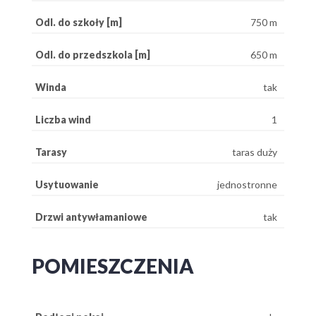
Odl. do szkoły [m]
750 m
Odl. do przedszkola [m]
650 m
Winda
tak
Liczba wind
1
Tarasy
taras duży
Usytuowanie
jednostronne
Drzwi antywłamaniowe
tak
POMIESZCZENIA