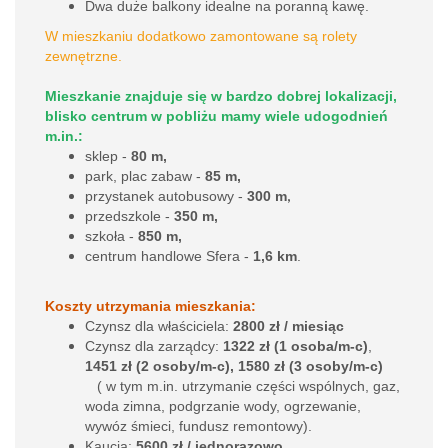
Dwa duże balkony idealne na poranną kawę.
W mieszkaniu dodatkowo zamontowane są rolety
zewnętrzne.
Mieszkanie znajduje się w bardzo dobrej lokalizacji,
blisko centrum w pobliżu mamy wiele udogodnień
m.in.:
sklep -
80 m,
park, plac zabaw -
85 m,
,
przystanek autobusowy -
300 m
przedszkole -
350 m,
szkoła -
850 m,
centrum handlowe Sfera -
1,6 km
.
Koszty utrzymania mieszkania:
Czynsz dla właściciela:
2800 zł / miesiąc
Czynsz dla zarządcy:
1322 zł (1 osoba/m-c)
,
1451 zł (2 osoby/m-c), 1580 zł (3 osoby/m-c)
( w tym m.in. utrzymanie części wspólnych, gaz,
woda zimna, podgrzanie wody, ogrzewanie,
wywóz śmieci, fundusz remontowy).
Kaucja:
5600 zł / jednorazowo