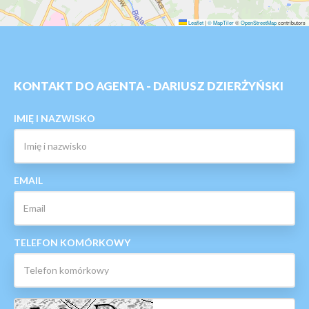
Leaflet
|
© MapTiler
©
OpenStreetMap
contributors
KONTAKT DO AGENTA - DARIUSZ DZIERŻYŃSKI
IMIĘ I NAZWISKO
EMAIL
TELEFON KOMÓRKOWY