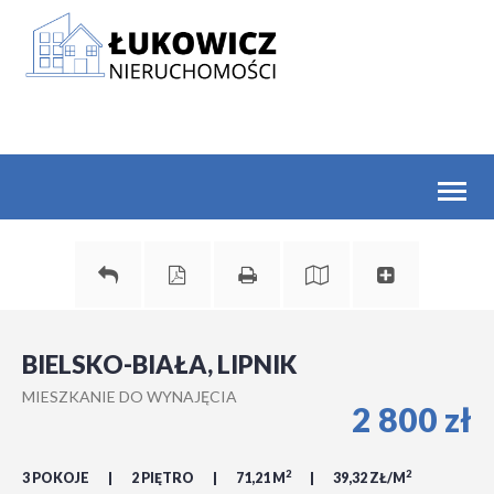
Toggl
naviga
BIELSKO-BIAŁA, LIPNIK
MIESZKANIE DO WYNAJĘCIA
2 800 zł
2
2
3 POKOJE
2 PIĘTRO
71,21 M
39,32 ZŁ/M