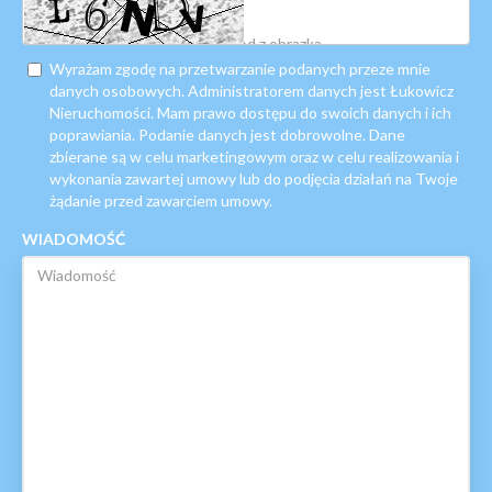
Wyrażam zgodę na przetwarzanie podanych przeze mnie
danych osobowych. Administratorem danych jest Łukowicz
Nieruchomości. Mam prawo dostępu do swoich danych i ich
poprawiania. Podanie danych jest dobrowolne. Dane
zbierane są w celu marketingowym oraz w celu realizowania i
wykonania zawartej umowy lub do podjęcia działań na Twoje
żądanie przed zawarciem umowy.
WIADOMOŚĆ