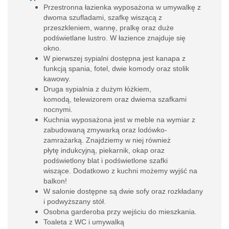
Przestronna łazienka wyposażona w umywalkę z
dwoma szufladami, szafkę wiszącą z
przeszkleniem, wannę, pralkę oraz duże
podświetlane lustro. W łazience znajduje się
okno.
W pierwszej sypialni dostępna jest kanapa z
funkcją spania, fotel, dwie komody oraz stolik
kawowy.
Druga sypialnia z dużym łóżkiem,
komodą, telewizorem oraz dwiema szafkami
nocnymi.
Kuchnia wyposażona jest w meble na wymiar z
zabudowaną zmywarką oraz lodówko-
zamrażarką. Znajdziemy w niej również
płytę indukcyjną, piekarnik, okap oraz
podświetlony blat i podświetlone szafki
wiszące. Dodatkowo z kuchni możemy wyjść na
balkon!
W salonie dostępne są dwie sofy oraz rozkładany
i podwyższany stół.
Osobna garderoba przy wejściu do mieszkania.
Toaleta z WC i umywalką