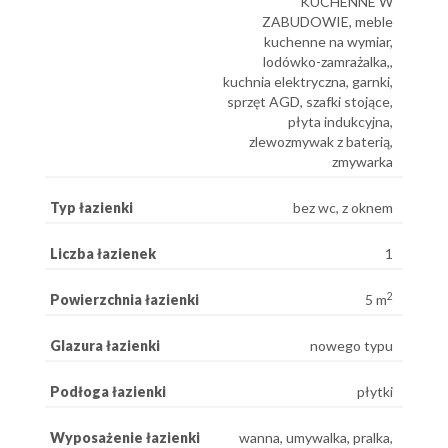
KUCHENNE W
ZABUDOWIE, meble
kuchenne na wymiar,
lodówko-zamrażalka,,
kuchnia elektryczna, garnki,
sprzęt AGD, szafki stojące,
płyta indukcyjna,
zlewozmywak z baterią,
zmywarka
Typ łazienki
bez wc, z oknem
Liczba łazienek
1
2
Powierzchnia łazienki
5 m
Glazura łazienki
nowego typu
Podłoga łazienki
płytki
Wyposażenie łazienki
wanna, umywalka, pralka,