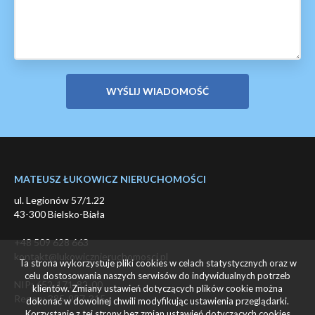
MATEUSZ ŁUKOWICZ NIERUCHOMOŚCI
ul. Legionów 57/1.22
43-300 Bielsko-Biała
+48 509 628 663
kontakt@lukowicznieruchomosci.pl
Ta strona wykorzystuje pliki cookies w celach statystycznych oraz w
celu dostosowania naszych serwisów do indywidualnych potrzeb
NIP: 652-171-82-00
klientów. Zmiany ustawień dotyczących plików cookie można
Regon: 385-987-315
dokonać w dowolnej chwili modyfikując ustawienia przeglądarki.
Korzystanie z tej strony bez zmian ustawień dotyczących cookies