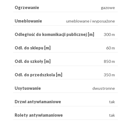
Ogrzewanie
gazowe
Umeblowanie
umeblowane i wyposażone
Odległość do komunikacji publicznej [m]
300 m
Odl. do sklepu [m]
60 m
Odl. do szkoły [m]
850 m
Odl. do przedszkola [m]
350 m
Usytuowanie
dwustronne
Drzwi antywłamaniowe
tak
Rolety antywłamaniowe
tak