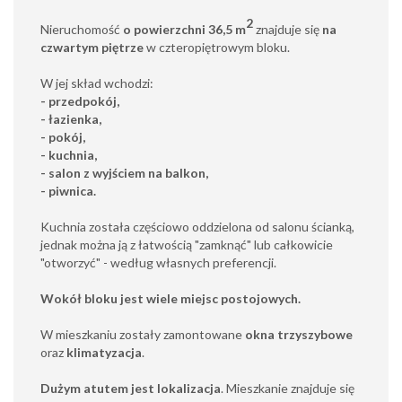
2
Nieruchomość
o powierzchni 36,5 m
znajduje się
na
czwartym piętrze
w czteropiętrowym bloku.
W jej skład wchodzi:
- przedpokój,
- łazienka,
- pokój,
- kuchnia,
- salon z wyjściem na balkon,
- piwnica.
Kuchnia została częściowo oddzielona od salonu ścianką,
jednak można ją z łatwością "zamknąć" lub całkowicie
"otworzyć" - według własnych preferencji.
Wokół bloku jest wiele miejsc postojowych.
W mieszkaniu zostały zamontowane
okna trzyszybowe
oraz
klimatyzacja
.
Dużym atutem jest lokalizacja
. Mieszkanie znajduje się