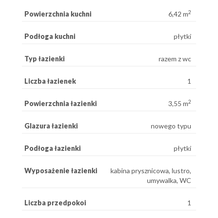
2
Powierzchnia kuchni
6,42 m
Podłoga kuchni
płytki
Typ łazienki
razem z wc
Liczba łazienek
1
2
Powierzchnia łazienki
3,55 m
Glazura łazienki
nowego typu
Podłoga łazienki
płytki
Wyposażenie łazienki
kabina prysznicowa, lustro,
umywalka, WC
Liczba przedpokoi
1