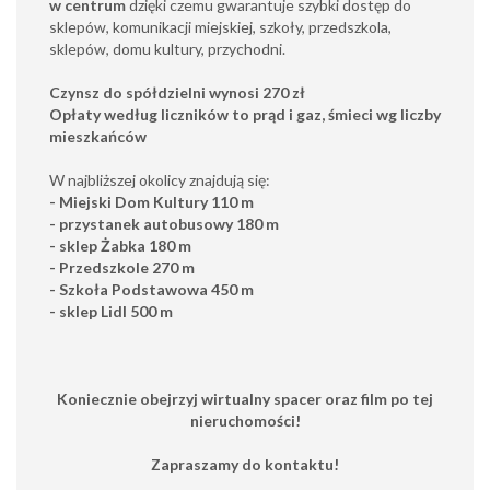
w centrum
dzięki czemu gwarantuje szybki dostęp do
sklepów, komunikacji miejskiej, szkoły, przedszkola,
sklepów, domu kultury, przychodni.
Czynsz do spółdzielni wynosi 270 zł
Opłaty według liczników to prąd i gaz, śmieci wg liczby
mieszkańców
W najbliższej okolicy znajdują się:
- Miejski Dom Kultury 110 m
- przystanek autobusowy 180 m
- sklep Żabka 180 m
- Przedszkole 270 m
- Szkoła Podstawowa 450 m
- sklep Lidl 500 m
Koniecznie obejrzyj wirtualny spacer oraz film po tej
nieruchomości!
Zapraszamy do kontaktu!