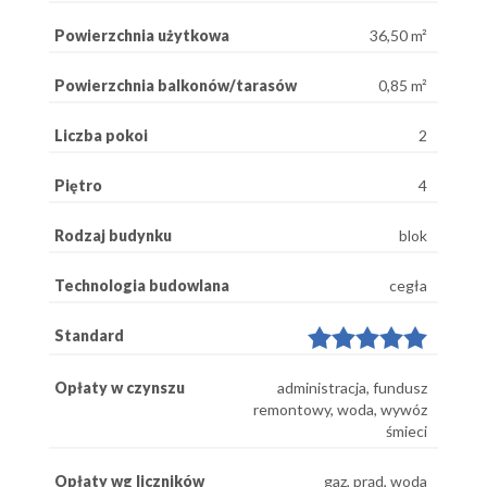
Powierzchnia użytkowa
36,50 m²
Powierzchnia balkonów/tarasów
0,85 m²
Liczba pokoi
2
Piętro
4
Rodzaj budynku
blok
Technologia budowlana
cegła
Standard
Opłaty w czynszu
administracja, fundusz
remontowy, woda, wywóz
śmieci
Opłaty wg liczników
gaz, prąd, woda