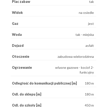
Plac zabaw
tak
Widok
na osiedle
Gaz
jest
Woda
tak - miejska
Dojazd
asfalt
Otoczenie
zabudowa wielorodzinna
Ogrzewanie
własne gazowe - kocioł 2-
funkcyjny
Odległość do komunikacji publicznej [m]
180 m
Odl. do sklepu [m]
180 m
Odl. do szkoły [m]
450 m