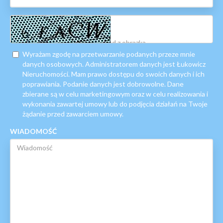
Wyrażam zgodę na przetwarzanie podanych przeze mnie
danych osobowych. Administratorem danych jest Łukowicz
Nieruchomości. Mam prawo dostępu do swoich danych i ich
poprawiania. Podanie danych jest dobrowolne. Dane
zbierane są w celu marketingowym oraz w celu realizowania i
wykonania zawartej umowy lub do podjęcia działań na Twoje
żądanie przed zawarciem umowy.
WIADOMOŚĆ