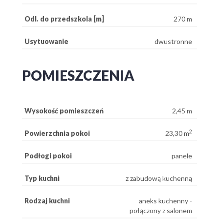
Odl. do przedszkola [m]
270 m
Usytuowanie
dwustronne
POMIESZCZENIA
Wysokość pomieszczeń
2,45 m
2
Powierzchnia pokoi
23,30 m
Podłogi pokoi
panele
Typ kuchni
z zabudową kuchenną
Rodzaj kuchni
aneks kuchenny -
połączony z salonem