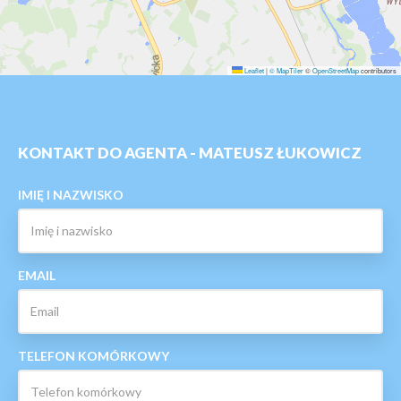
Leaflet
|
© MapTiler
©
OpenStreetMap
contributors
KONTAKT DO AGENTA - MATEUSZ ŁUKOWICZ
IMIĘ I NAZWISKO
EMAIL
TELEFON KOMÓRKOWY