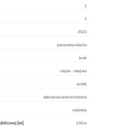
1
1
2022
panorama miasta
brak
ciepła - miejska
asfalt
zabudowa jednorodzinna
miejskie
blicznej [m]
130 m