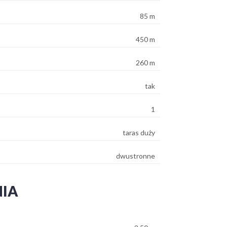
85 m
450 m
260 m
tak
1
taras duży
dwustronne
NIA