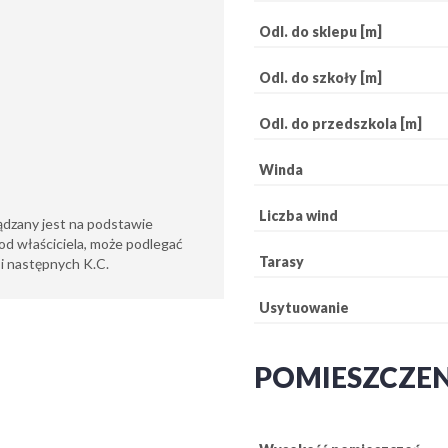
Odl. do sklepu [m]
Odl. do szkoły [m]
Odl. do przedszkola [m]
Winda
Liczba wind
ądzany jest na podstawie
od właściciela, może podlegać
Tarasy
6 i następnych K.C.
Usytuowanie
POMIESZCZE