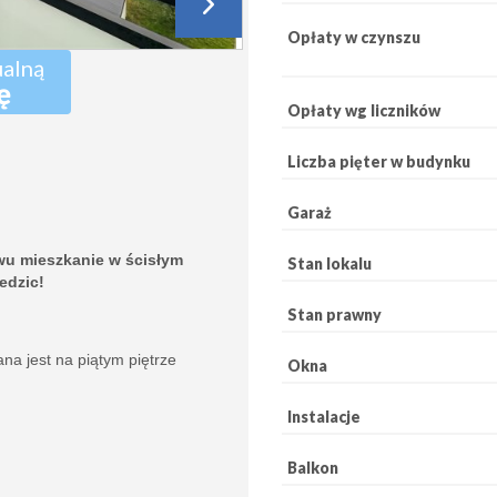
Opłaty w czynszu
ualną
ę
Opłaty wg liczników
Liczba pięter w budynku
Garaż
u mieszkanie w ścisłym
Stan lokalu
edzic!
Stan prawny
ana jest na piątym piętrze
Okna
Instalacje
Balkon