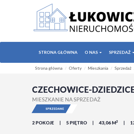
STRONA GŁÓWNA
O NAS
SPRZEDAŻ
Strona główna
Oferty
Mieszkania
Sprzedaż
CZECHOWICE-DZIEDZIC
MIESZKANIE NA SPRZEDAŻ
SPRZEDANE
2
2 POKOJE
5 PIĘTRO
43,06 M
1