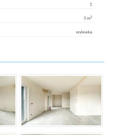
1
2
5 m
wylewka