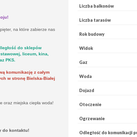
Liczba balkonów
oju!
Liczba tarasów
ięter, na które zabierze nas
Rok budowy
dległość do sklepów
Widok
stawowej, liceum, kina,
az PKS.
Gaz
wą komunikację z całym
Woda
ch w stronę Bielska-Białej
Dojazd
e oraz miejska ciepła woda!
Otoczenie
Ogrzewanie
y do kontaktu!
Odległość do komunikacji pu