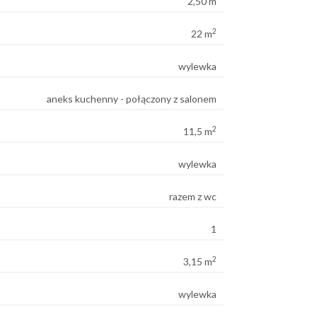
2,50 m
2
22 m
wylewka
aneks kuchenny - połączony z salonem
2
11,5 m
wylewka
razem z wc
1
2
3,15 m
wylewka